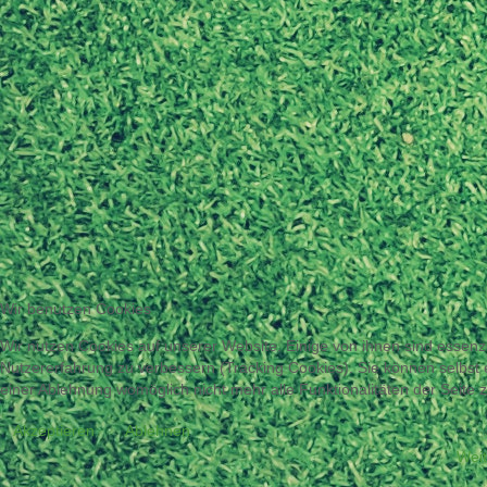
Wir benutzen Cookies
Wir nutzen Cookies auf unserer Website. Einige von ihnen sind essenzi
Nutzererfahrung zu verbessern (Tracking Cookies). Sie können selbst 
einer Ablehnung womöglich nicht mehr alle Funktionalitäten der Seite 
Akzeptieren
Ablehnen
Weit